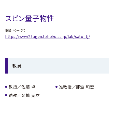
方へ
スピン量子物性
個別ページ：
https://www2.tagen.tohoku.ac.jp/lab/sato_tj/
大学院受験生の方
へ
教員
東北大学物理学専攻・
物理学科について
教授／佐藤 卓
准教授／那波 和宏
教職員⼀覧
助教／金城 克樹
研究分野の紹介
先輩からのメッセージ
イベント紹介