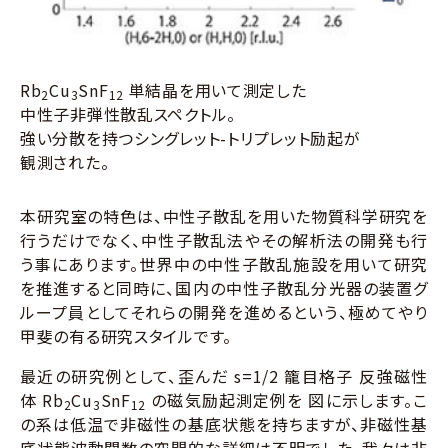
Rb
Cu
SnF
単結晶を用いて測定した
2
3
12
中性子非弾性散乱スペクトル。
強い分散を持つシングレット-トリプレット励起が
観測された。
本研究室の特色は、中性子散乱を用いた物質科学研究を
行うだけでなく、中性子散乱法やその解析法の開発も行
う事にあります。世界中の中性子散乱施設を用いて研究
を推進すると同時に、国内の中性子散乱分光器の装置グ
ループ員としてそれらの開発を進めるという、極めてやり
甲斐の有る研究スタイルです。
最近の研究例として、歪んだ s=1/2 籠目格子 反強磁性
体 Rb
Cu
SnF
の磁気励起測定例を 図に示します。こ
2
3
12
の系は低温で非磁性の基底状態を持ちますが、非磁性基