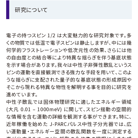
研究について
ニュース
アクセス
お問い合わせ
English
電子の持つスピン 1/2 は大変魅力的な研究対象です。多
くの物質では低温で電子スピンは静止しますが、中には幾
何学的フラストレーションや低次元性の効果、さらには他
の自由度との結合等により特異な揺らぎを伴う基底状態
を示す場合があります。我々は中性子非弾性散乱というス
ピンの運動を直接観測できる強力な手段を用いて、このよ
うな揺らぎに支配された量子的な基底状態の形成原因や
そこから現れる特異な物性を解明する事を目的に研究を
進めています。
中性子散乱では固体物理研究に適したエネルギー領域
(大凡 0.01 – 1000meV) に関して、スピン揺動の空間的
な情報を含む運動の詳細を観測する事ができます。特に、
近年稼働を始めた J-PARCパルス中性子分光器では、広
い運動量・エネルギー空間の散乱関数を一度に測定する