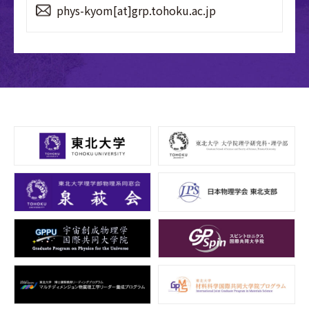
phys-kyom[at]grp.tohoku.ac.jp