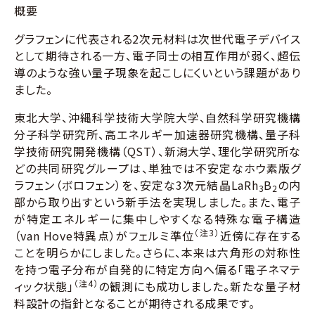
概要
グラフェンに代表される2次元材料は次世代電子デバイス
として期待される一方、電子同士の相互作用が弱く、超伝
導のような強い量子現象を起こしにくいという課題があり
ました。
東北大学、沖縄科学技術大学院大学、自然科学研究機構
分子科学研究所、高エネルギー加速器研究機構、量子科
学技術研究開発機構（QST）、新潟大学、理化学研究所な
どの共同研究グループは、単独では不安定なホウ素版グ
ラフェン（ボロフェン）を、安定な3次元結晶LaRh
B
の内
3
2
部から取り出すという新手法を実現しました。また、電子
が特定エネルギーに集中しやすくなる特殊な電子構造
（注3）
（van Hove特異点）がフェルミ準位
近傍に存在する
ことを明らかにしました。さらに、本来は六角形の対称性
を持つ電子分布が自発的に特定方向へ偏る「電子ネマテ
（注4）
ィック状態」
の観測にも成功しました。新たな量子材
料設計の指針となることが期待される成果です。