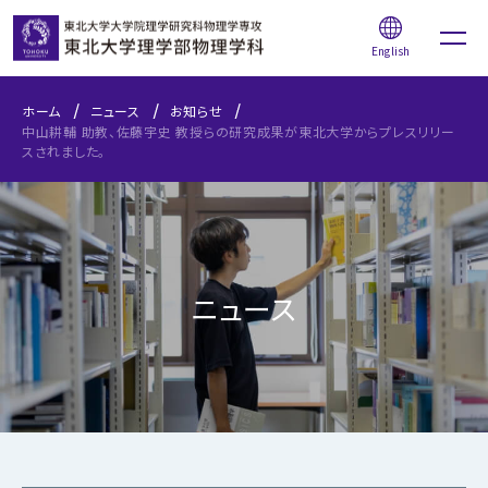
English
ホーム
ニュース
お知らせ
中山耕輔 助教、佐藤宇史 教授らの研究成果が東北大学からプレスリリー
スされました。
学部受験生の方へ
ニュース
本学物理系学生の