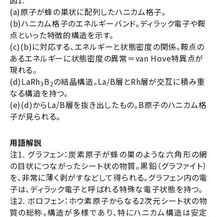
図1.
(a)原子が蜂の巣状に配列したハニカム格子。
(b)ハニカム格子のエネルギーバンド。ディラック電子や鞍
点といった特徴的構造を示す。
(c)(b)に対応する、エネルギーと状態密度の関係。鞍点の
あるエネルギーに状態密度の異常＝van Hove特異点が
現れる。
(d)LaRh
B
の結晶構造。La/B層とRh層が交互に積み重
3
2
なる構造を持つ。
(e)(d)からLa/B層を抜き出したもの。B原子のハニカム格
子が見られる。
用語解説
注1. グラフェン：炭素原子が蜂の巣のような六角形の網
の目状につながったシート状の物質。黒鉛（グラファイト）
を、非常に薄く剥がすなどして得られる。グラフェン内の電
子は、ディラック電子と呼ばれる特殊な電子状態を持つ。
注2. ボロフェン：ホウ素原子からなる2次元シート状の物
質の総称。構造が多様であり、特にハニカム構造は安定