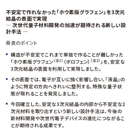
不安定で作れなかった「ホウ素版グラフェン」を3次元
ニュース
アクセス
お問い合わせ
結晶の表面で実現
English
― 次世代量子材料開発の加速が期待される新しい設
計手法 ―
発表のポイント
構造が不安定でこれまで単独で作ることが難しかった
（注1）
（注2）
「ホウ素版グラフェン
（ボロフェン）
」を、安定な
3次元結晶の表面を利用して実現しました。
その表面では、電子が互いに強く影響し合い、「液晶」の
ように特定の方向へきれいに整列する、特殊な量子状
態が現れることを発見しました。
今回確立した、安定な3次元結晶の内部から不安定な2
次元材料を取り出すという新しい設計手法は、今後の
新材料開発や次世代電子デバイスの進化につながるこ
とが期待される成果です。