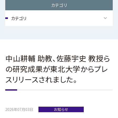
方へ
カテゴリ
大学院受験生の方
へ
中山耕輔 助教、佐藤宇史 教授ら
の研究成果が東北大学からプレ
スリリースされました。
東北大学物理学専攻・
物理学科について
教職員⼀覧
研究分野の紹介
先輩からのメッセージ
2026年07月03日
お知らせ
イベント紹介